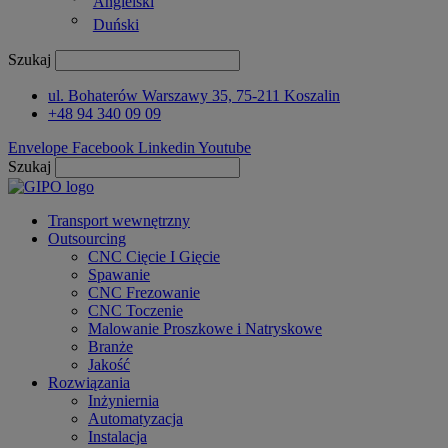
Angielski
Duński
Szukaj
ul. Bohaterów Warszawy 35, 75-211 Koszalin
+48 94 340 09 09
Envelope
Facebook
Linkedin
Youtube
Szukaj
Transport wewnętrzny
Outsourcing
CNC Cięcie I Gięcie
Spawanie
CNC Frezowanie
CNC Toczenie
Malowanie Proszkowe i Natryskowe
Branże
Jakość
Rozwiązania
Inżyniernia
Automatyzacja
Instalacja