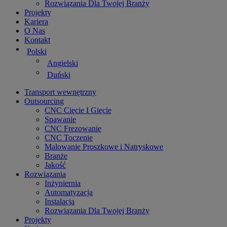
Rozwiązania Dla Twojej Branży
Projekty
Kariera
O Nas
Kontakt
Polski
Angielski
Duński
Transport wewnętrzny
Outsourcing
CNC Cięcie I Gięcie
Spawanie
CNC Frezowanie
CNC Toczenie
Malowanie Proszkowe i Natryskowe
Branże
Jakość
Rozwiązania
Inżyniernia
Automatyzacja
Instalacja
Rozwiązania Dla Twojej Branży
Projekty