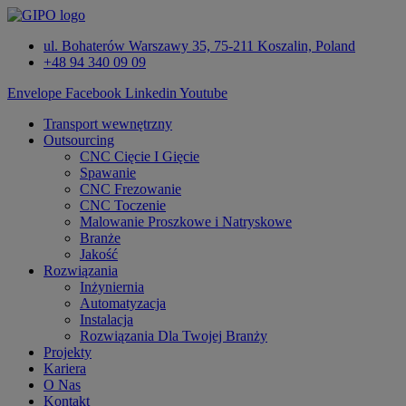
Przejdź
do
ul. Bohaterów Warszawy 35, 75-211 Koszalin, Poland
treści
+48 94 340 09 09
Envelope
Facebook
Linkedin
Youtube
Transport wewnętrzny
Outsourcing
CNC Cięcie I Gięcie
Spawanie
CNC Frezowanie
CNC Toczenie
Malowanie Proszkowe i Natryskowe
Branże
Jakość
Rozwiązania
Inżyniernia
Automatyzacja
Instalacja
Rozwiązania Dla Twojej Branży
Projekty
Kariera
O Nas
Kontakt