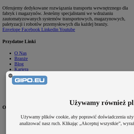
Oferujemy dedykowane rozwiązania transportu wewnętrznego dla
fabryk i magazynów. Jesteśmy specjalistami we wdrażaniu
zautomatyzowanych systemów transportowych, magazynowych,
paletyzacji i robotów przemysłowych dla każdej branży.
Envelope
Facebook
Linkedin
Youtube
Przydatne Linki
O Nas
Branże
Blog
Kariera
O Nas
Branże
Blog
Kariera
Oferta
Rozwiązania
Outsourcing
Projekty