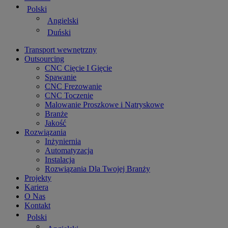
Polski
Angielski
Duński
Transport wewnętrzny
Outsourcing
CNC Cięcie I Gięcie
Spawanie
CNC Frezowanie
CNC Toczenie
Malowanie Proszkowe i Natryskowe
Branże
Jakość
Rozwiązania
Inżyniernia
Automatyzacja
Instalacja
Rozwiązania Dla Twojej Branży
Projekty
Kariera
O Nas
Kontakt
Polski