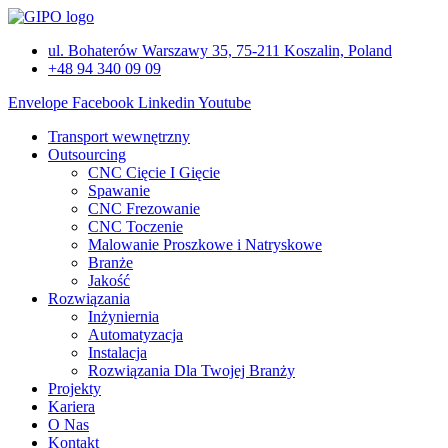
Przejdź
do
ul. Bohaterów Warszawy 35, 75-211 Koszalin, Poland
treści
+48 94 340 09 09
Envelope
Facebook
Linkedin
Youtube
Transport wewnętrzny
Outsourcing
CNC Cięcie I Gięcie
Spawanie
CNC Frezowanie
CNC Toczenie
Malowanie Proszkowe i Natryskowe
Branże
Jakość
Rozwiązania
Inżyniernia
Automatyzacja
Instalacja
Rozwiązania Dla Twojej Branży
Projekty
Kariera
O Nas
Kontakt