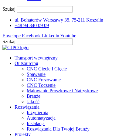
Szukaj
ul. Bohaterów Warszawy 35, 75-211 Koszalin
+48 94 340 09 09
Envelope
Facebook
Linkedin
Youtube
Szukaj
Transport wewnętrzny
Outsourcing
CNC Cięcie I Gięcie
Spawanie
CNC Frezowanie
CNC Toczenie
Malowanie Proszkowe i Natryskowe
Branże
Jakość
Rozwiązania
Inżyniernia
Automatyzacja
Instalacja
Rozwiązania Dla Twojej Branży
Projekty