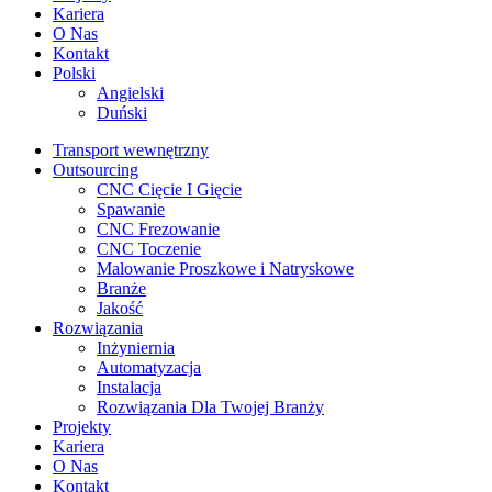
Kariera
O Nas
Kontakt
Polski
Angielski
Duński
Transport wewnętrzny
Outsourcing
CNC Cięcie I Gięcie
Spawanie
CNC Frezowanie
CNC Toczenie
Malowanie Proszkowe i Natryskowe
Branże
Jakość
Rozwiązania
Inżyniernia
Automatyzacja
Instalacja
Rozwiązania Dla Twojej Branży
Projekty
Kariera
O Nas
Kontakt