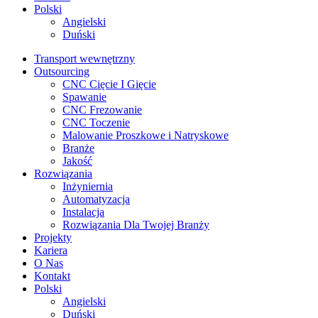
Polski
Angielski
Duński
Transport wewnętrzny
Outsourcing
CNC Cięcie I Gięcie
Spawanie
CNC Frezowanie
CNC Toczenie
Malowanie Proszkowe i Natryskowe
Branże
Jakość
Rozwiązania
Inżyniernia
Automatyzacja
Instalacja
Rozwiązania Dla Twojej Branży
Projekty
Kariera
O Nas
Kontakt
Polski
Angielski
Duński