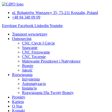
Przejdź
do
ul. Bohaterów Warszawy 35, 75-211 Koszalin, Poland
treści
+48 94 340 09 09
Envelope
Facebook
Linkedin
Youtube
Transport wewnętrzny
Outsourcing
CNC Cięcie I Gięcie
Spawanie
CNC Frezowanie
CNC Toczenie
Malowanie Proszkowe i Natryskowe
Branże
Jakość
Rozwiązania
Inżyniernia
Automatyzacja
Instalacja
Rozwiązania Dla Twojej Branży
Projekty
Kariera
O Nas
Kontakt