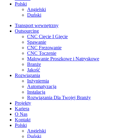
Polski
Angielski
Duński
Transport wewnętrzny
Outsourcing
CNC Cięcie I Gięcie
Spawanie
CNC Frezowanie
CNC Toczenie
Malowanie Proszkowe i Natryskowe
Branże
Jakość
Rozwiązania
Inżyniernia
Automatyzacja
Instalacja
Rozwiązania Dla Twojej Branży
Projekty
Kariera
O Nas
Kontakt
Polski
Angielski
Duński