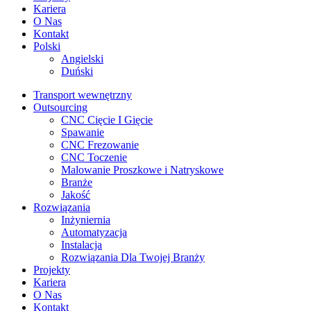
Kariera
O Nas
Kontakt
Polski
Angielski
Duński
Transport wewnętrzny
Outsourcing
CNC Cięcie I Gięcie
Spawanie
CNC Frezowanie
CNC Toczenie
Malowanie Proszkowe i Natryskowe
Branże
Jakość
Rozwiązania
Inżyniernia
Automatyzacja
Instalacja
Rozwiązania Dla Twojej Branży
Projekty
Kariera
O Nas
Kontakt