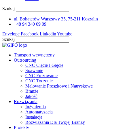
Szukaj
ul. Bohaterów Warszawy 35, 75-211 Koszalin
+48 94 340 09 09
Envelope
Facebook
Linkedin
Youtube
Szukaj
Transport wewnętrzny
Outsourcing
CNC Cięcie I Gięcie
Spawanie
CNC Frezowanie
CNC Toczenie
Malowanie Proszkowe i Natryskowe
Branże
Jakość
Rozwiązania
Inżyniernia
Automatyzacja
Instalacja
Rozwiązania Dla Twojej Branży
Projekty