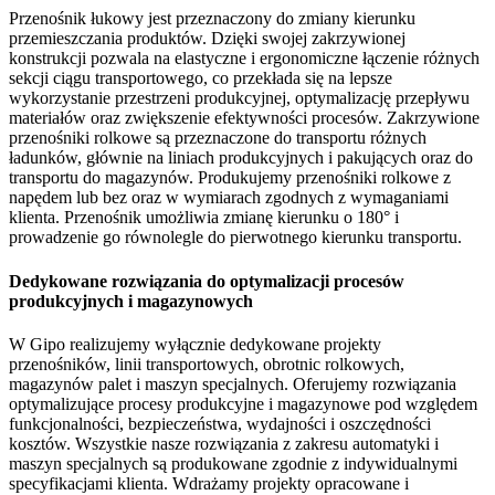
Przenośnik łukowy jest przeznaczony do zmiany kierunku
przemieszczania produktów. Dzięki swojej zakrzywionej
konstrukcji pozwala na elastyczne i ergonomiczne łączenie różnych
sekcji ciągu transportowego, co przekłada się na lepsze
wykorzystanie przestrzeni produkcyjnej, optymalizację przepływu
materiałów oraz zwiększenie efektywności procesów. Zakrzywione
przenośniki rolkowe są przeznaczone do transportu różnych
ładunków, głównie na liniach produkcyjnych i pakujących oraz do
transportu do magazynów. Produkujemy przenośniki rolkowe z
napędem lub bez oraz w wymiarach zgodnych z wymaganiami
klienta. Przenośnik umożliwia zmianę kierunku o 180° i
prowadzenie go równolegle do pierwotnego kierunku transportu.
Dedykowane rozwiązania do optymalizacji procesów
produkcyjnych i magazynowych
W Gipo realizujemy wyłącznie dedykowane projekty
przenośników, linii transportowych, obrotnic rolkowych,
magazynów palet i maszyn specjalnych. Oferujemy rozwiązania
optymalizujące procesy produkcyjne i magazynowe pod względem
funkcjonalności, bezpieczeństwa, wydajności i oszczędności
kosztów. Wszystkie nasze rozwiązania z zakresu automatyki i
maszyn specjalnych są produkowane zgodnie z indywidualnymi
specyfikacjami klienta. Wdrażamy projekty opracowane i