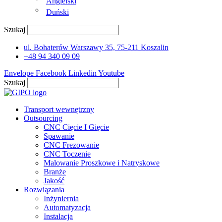
Angielski
Duński
Szukaj
ul. Bohaterów Warszawy 35, 75-211 Koszalin
+48 94 340 09 09
Envelope
Facebook
Linkedin
Youtube
Szukaj
Transport wewnętrzny
Outsourcing
CNC Cięcie I Gięcie
Spawanie
CNC Frezowanie
CNC Toczenie
Malowanie Proszkowe i Natryskowe
Branże
Jakość
Rozwiązania
Inżyniernia
Automatyzacja
Instalacja