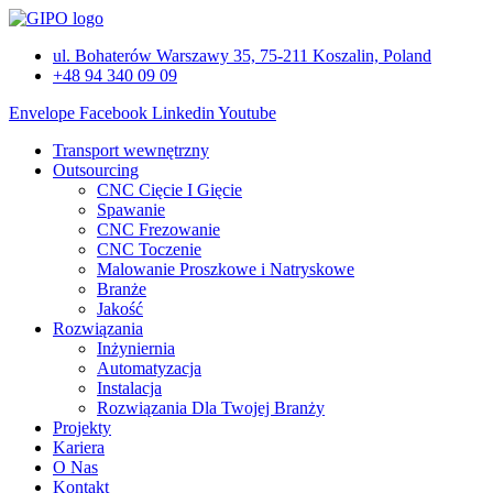
Przejdź
do
ul. Bohaterów Warszawy 35, 75-211 Koszalin, Poland
treści
+48 94 340 09 09
Envelope
Facebook
Linkedin
Youtube
Transport wewnętrzny
Outsourcing
CNC Cięcie I Gięcie
Spawanie
CNC Frezowanie
CNC Toczenie
Malowanie Proszkowe i Natryskowe
Branże
Jakość
Rozwiązania
Inżyniernia
Automatyzacja
Instalacja
Rozwiązania Dla Twojej Branży
Projekty
Kariera
O Nas
Kontakt