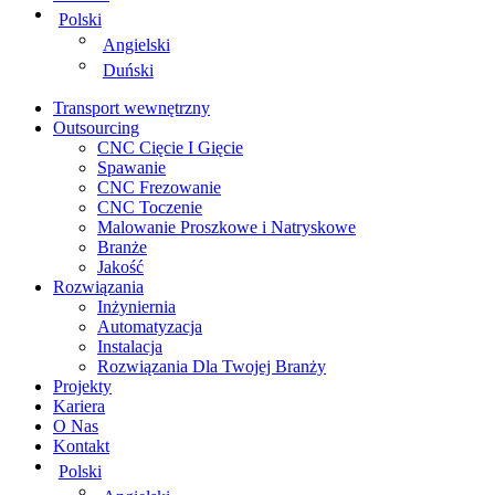
Polski
Angielski
Duński
Transport wewnętrzny
Outsourcing
CNC Cięcie I Gięcie
Spawanie
CNC Frezowanie
CNC Toczenie
Malowanie Proszkowe i Natryskowe
Branże
Jakość
Rozwiązania
Inżyniernia
Automatyzacja
Instalacja
Rozwiązania Dla Twojej Branży
Projekty
Kariera
O Nas
Kontakt
Polski