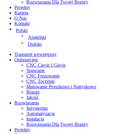
Rozwiązania Dla Twojej Branży
Projekty
Kariera
O Nas
Kontakt
Polski
Angielski
Duński
Transport wewnętrzny
Outsourcing
CNC Cięcie I Gięcie
Spawanie
CNC Frezowanie
CNC Toczenie
Malowanie Proszkowe i Natryskowe
Branże
Jakość
Rozwiązania
Inżyniernia
Automatyzacja
Instalacja
Rozwiązania Dla Twojej Branży
Projekty