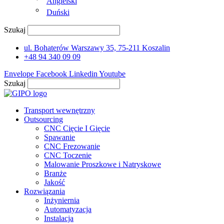
Angielski
Duński
Szukaj
ul. Bohaterów Warszawy 35, 75-211 Koszalin
+48 94 340 09 09
Envelope
Facebook
Linkedin
Youtube
Szukaj
Transport wewnętrzny
Outsourcing
CNC Cięcie I Gięcie
Spawanie
CNC Frezowanie
CNC Toczenie
Malowanie Proszkowe i Natryskowe
Branże
Jakość
Rozwiązania
Inżyniernia
Automatyzacja
Instalacja