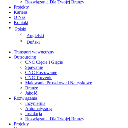
Rozwiązania Dla Twojej Branży
Projekty
Kariera
O Nas
Kontakt
Polski
Angielski
Duński
Transport wewnętrzny
Outsourcing
CNC Cięcie I Gięcie
Spawanie
CNC Frezowanie
CNC Toczenie
Malowanie Proszkowe i Natryskowe
Branże
Jakość
Rozwiązania
Inżyniernia
Automatyzacja
Instalacja
Rozwiązania Dla Twojej Branży
Projekty