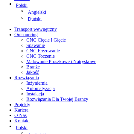
Polski
Angielski
Duński
Transport wewnętrzny
Outsourcing
CNC Cięcie I Gięcie
Spawanie
CNC Frezowanie
CNC Toczenie
Malowanie Proszkowe i Natryskowe
Branże
Jakość
Rozwiązania
Inżyniernia
Automatyzacja
Instalacja
Rozwiązania Dla Twojej Branży
Projekty
Kariera
O Nas
Kontakt
Polski