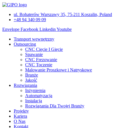
Przejdź
do
ul. Bohaterów Warszawy 35, 75-211 Koszalin, Poland
treści
+48 94 340 09 09
Envelope
Facebook
Linkedin
Youtube
Transport wewnętrzny
Outsourcing
CNC Cięcie I Gięcie
Spawanie
CNC Frezowanie
CNC Toczenie
Malowanie Proszkowe i Natryskowe
Branże
Jakość
Rozwiązania
Inżyniernia
Automatyzacja
Instalacja
Rozwiązania Dla Twojej Branży
Projekty
Kariera
O Nas
Kontakt