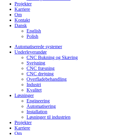
Projekter
Karriere
Om
Kontakt
Dansk
English
Polish
Automatiserede systemer
Underleverandør
CNC Bukning og Skæring
Svejsning
CNC fræsning
CNC drejning
Overfladebehandling
Industri
Kvalitet
Løsninger
Engineering
Automatisering
Installation
Løsninger til industrien
Projekter
Karriere
Om