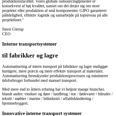
produktionsfacilitet. Vores globale outsourcingtjenester er
konsekvent af høj kvalitet, uanset om det drejer sig om store
projekter eller produktion af små komponenter. GIPO garanterer
pålidelighed, effektiv logistik og samarbejde på topniveau på alle
projektfaser."
Steen Glerup
CEO
Interne transportsystemer
til fabrikker og lagre
Automatisering af intern transport på fabrikker og lagre muliggør
hurtigere, mere præcis og mere effektiv transport af materialer.
Automatisering fremskynder produktionsprocessen og minimerer
tidsforbruget forbundet med manuel transport.
Med mere end to årtiers erfaring har vi betjent mange brancher,
blandt andre: vinduer og døre / landbrug / træ / fødevarer / bilruder /
tekstil / møbler / marine / bilindustri / affaldshåndtering /
hjemmebyggeri.
Innovative interne transport systemer