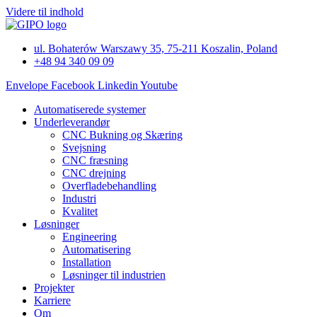
Videre til indhold
ul. Bohaterów Warszawy 35, 75-211 Koszalin, Poland
+48 94 340 09 09
Envelope
Facebook
Linkedin
Youtube
Automatiserede systemer
Underleverandør
CNC Bukning og Skæring
Svejsning
CNC fræsning
CNC drejning
Overfladebehandling
Industri
Kvalitet
Løsninger
Engineering
Automatisering
Installation
Løsninger til industrien
Projekter
Karriere
Om