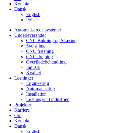
Kontakt
Dansk
English
Polish
Automatiserede systemer
Underleverandør
CNC Bukning og Skæring
Svejsning
CNC fræsning
CNC drejning
Overfladebehandling
Industri
Kvalitet
Løsninger
Engineering
Automatisering
Installation
Løsninger til industrien
Projekter
Karriere
Om
Kontakt
Dansk
English