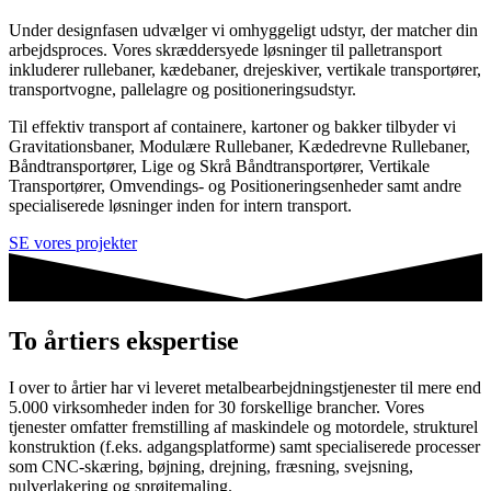
Under designfasen udvælger vi omhyggeligt udstyr, der matcher din
arbejdsproces. Vores skræddersyede løsninger til palletransport
inkluderer rullebaner, kædebaner, drejeskiver, vertikale transportører,
transportvogne, pallelagre og positioneringsudstyr.
Til effektiv transport af containere, kartoner og bakker tilbyder vi
Gravitationsbaner, Modulære Rullebaner, Kædedrevne Rullebaner,
Båndtransportører, Lige og Skrå Båndtransportører, Vertikale
Transportører, Omvendings- og Positioneringsenheder samt andre
specialiserede løsninger inden for intern transport.
SE vores projekter
To årtiers ekspertise
I over to årtier har vi leveret metalbearbejdningstjenester til mere end
5.000 virksomheder inden for 30 forskellige brancher. Vores
tjenester omfatter fremstilling af maskindele og motordele, strukturel
konstruktion (f.eks. adgangsplatforme) samt specialiserede processer
som CNC-skæring, bøjning, drejning, fræsning, svejsning,
pulverlakering og sprøjtemaling.