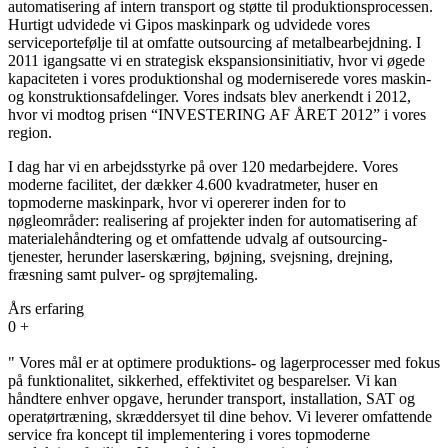
automatisering af intern transport og støtte til produktionsprocessen.
Hurtigt udvidede vi Gipos maskinpark og udvidede vores
serviceportefølje til at omfatte outsourcing af metalbearbejdning. I
2011 igangsatte vi en strategisk ekspansionsinitiativ, hvor vi øgede
kapaciteten i vores produktionshal og moderniserede vores maskin-
og konstruktionsafdelinger. Vores indsats blev anerkendt i 2012,
hvor vi modtog prisen “INVESTERING AF ÅRET 2012” i vores
region.
I dag har vi en arbejdsstyrke på over 120 medarbejdere. Vores
moderne facilitet, der dækker 4.600 kvadratmeter, huser en
topmoderne maskinpark, hvor vi opererer inden for to
nøgleområder: realisering af projekter inden for automatisering af
materialehåndtering og et omfattende udvalg af outsourcing-
tjenester, herunder laserskæring, bøjning, svejsning, drejning,
fræsning samt pulver- og sprøjtemaling.
Års erfaring
0
+
" Vores mål er at optimere produktions- og lagerprocesser med fokus
på funktionalitet, sikkerhed, effektivitet og besparelser. Vi kan
håndtere enhver opgave, herunder transport, installation, SAT og
operatørtræning, skræddersyet til dine behov. Vi leverer omfattende
service fra koncept til implementering i vores topmoderne