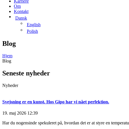
Karriere
Om
Kontakt
Dansk
English
Polish
Blog
Hjem
Blog
Seneste nyheder
Nyheder
Svejsning er en kunst. Hos Gipo har vi nået perfektion.
19. maj 2026
12:39
Har du nogensinde spekuleret på, hvordan det er at styre en temperatur