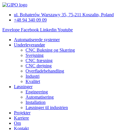
Videre
til
ul. Bohaterów Warszawy 35, 75-211 Koszalin, Poland
indhold
+48 94 340 09 09
Envelope
Facebook
Linkedin
Youtube
Automatiserede systemer
Underleverandør
CNC Bukning og Skæring
Svejsning
CNC fræsning
CNC drejning
Overfladebehandling
Industri
Kvalitet
Løsninger
Engineering
Automatisering
Installation
Løsninger til industrien
Projekter
Karriere
Om
Kontakt