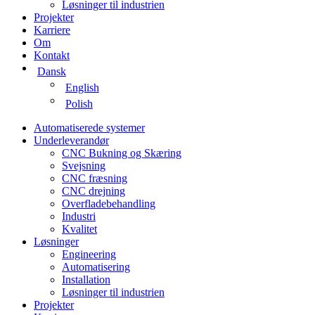
Løsninger til industrien
Projekter
Karriere
Om
Kontakt
Dansk
English
Polish
Automatiserede systemer
Underleverandør
CNC Bukning og Skæring
Svejsning
CNC fræsning
CNC drejning
Overfladebehandling
Industri
Kvalitet
Løsninger
Engineering
Automatisering
Installation
Løsninger til industrien
Projekter