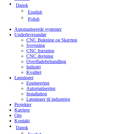
Dansk
English
Polish
Automatiserede systemer
Underleverandør
CNC Bukning og Skæring
Svejsning
CNC fræsning
CNC drejning
Overfladebehandling
Industri
Kvalitet
Løsninger
Engineering
Automatisering
Installation
Løsninger til industrien
Projekter
Karriere
Om
Kontakt
Dansk