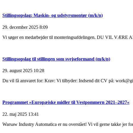
Stillingsopslag: Maskin- og udstyrsmontør (m/k/n)
29. december 2025
8:09
Vi søger en medarbejder til monteringsafdelingen. DU VIL
Stillingsopslag til stillingen som svejseformand (m/k/n)
29. august 2025
10:28
Du vil få ansvaret for: Krav: Vi tilbyder: Indsend dit CV på: work@g
Programmet »Europæiske midler til Vestpommern 2021–2027«
22. maj 2025
13:41
Warsaw Industry Automatica er nu overstået! Vi vil gerne takke jer for