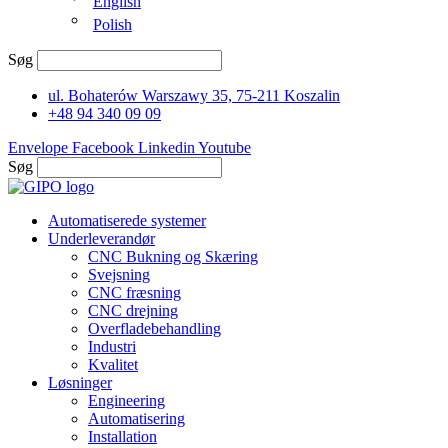
English
Polish
Søg
ul. Bohaterów Warszawy 35, 75-211 Koszalin
+48 94 340 09 09
Envelope
Facebook
Linkedin
Youtube
Søg
Automatiserede systemer
Underleverandør
CNC Bukning og Skæring
Svejsning
CNC fræsning
CNC drejning
Overfladebehandling
Industri
Kvalitet
Løsninger
Engineering
Automatisering
Installation