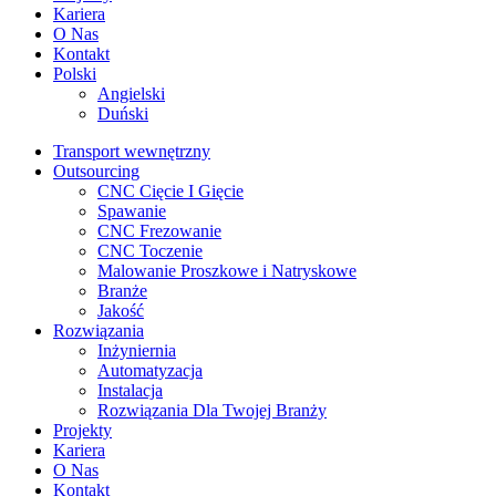
Kariera
O Nas
Kontakt
Polski
Angielski
Duński
Transport wewnętrzny
Outsourcing
CNC Cięcie I Gięcie
Spawanie
CNC Frezowanie
CNC Toczenie
Malowanie Proszkowe i Natryskowe
Branże
Jakość
Rozwiązania
Inżyniernia
Automatyzacja
Instalacja
Rozwiązania Dla Twojej Branży
Projekty
Kariera
O Nas
Kontakt