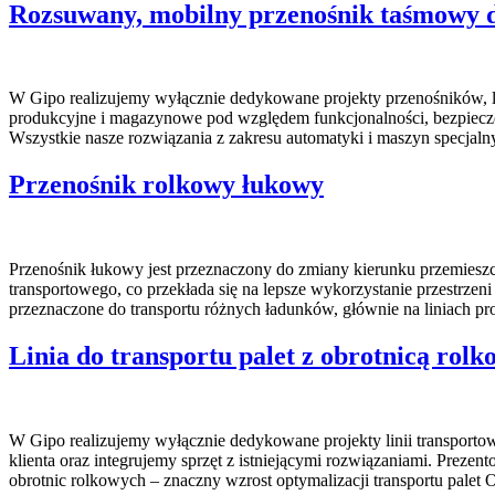
Rozsuwany, mobilny przenośnik taśmowy d
W Gipo realizujemy wyłącznie dedykowane projekty przenośników, li
produkcyjne i magazynowe pod względem funkcjonalności, bezpiecz
Wszystkie nasze rozwiązania z zakresu automatyki i maszyn specjal
Przenośnik rolkowy łukowy
Przenośnik łukowy jest przeznaczony do zmiany kierunku przemieszcz
transportowego, co przekłada się na lepsze wykorzystanie przestrze
przeznaczone do transportu różnych ładunków, głównie na liniach p
Linia do transportu palet z obrotnicą rolk
W Gipo realizujemy wyłącznie dedykowane projekty linii transport
klienta oraz integrujemy sprzęt z istniejącymi rozwiązaniami. Prez
obrotnic rolkowych – znaczny wzrost optymalizacji transportu palet 