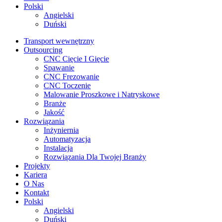
Polski
Angielski
Duński
Transport wewnętrzny
Outsourcing
CNC Cięcie I Gięcie
Spawanie
CNC Frezowanie
CNC Toczenie
Malowanie Proszkowe i Natryskowe
Branże
Jakość
Rozwiązania
Inżyniernia
Automatyzacja
Instalacja
Rozwiązania Dla Twojej Branży
Projekty
Kariera
O Nas
Kontakt
Polski
Angielski
Duński