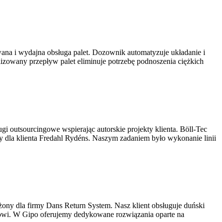
na i wydajna obsługa palet. Dozownik automatyzuje układanie i
zowany przepływ palet eliminuje potrzebę podnoszenia ciężkich
gi outsourcingowe wspierając autorskie projekty klienta. Böll-Tec
y dla klienta Fredahl Rydéns. Naszym zadaniem było wykonanie linii
ny dla firmy Dans Return System. Nasz klient obsługuje duński
gowi. W Gipo oferujemy dedykowane rozwiązania oparte na