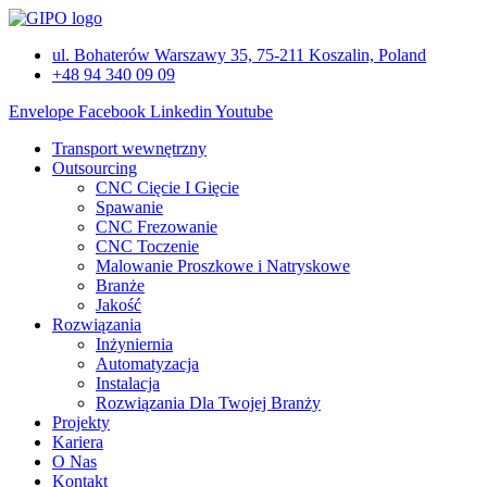
Przejdź
do
ul. Bohaterów Warszawy 35, 75-211 Koszalin, Poland
treści
+48 94 340 09 09
Envelope
Facebook
Linkedin
Youtube
Transport wewnętrzny
Outsourcing
CNC Cięcie I Gięcie
Spawanie
CNC Frezowanie
CNC Toczenie
Malowanie Proszkowe i Natryskowe
Branże
Jakość
Rozwiązania
Inżyniernia
Automatyzacja
Instalacja
Rozwiązania Dla Twojej Branży
Projekty
Kariera
O Nas
Kontakt