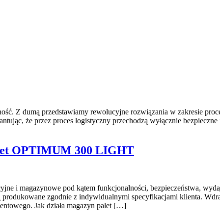
lność. Z dumą przedstawiamy rewolucyjne rozwiązania w zakresie proc
ując, że przez proces logistyczny przechodzą wyłącznie bezpieczne i
 palet OPTIMUM 300 LIGHT
jne i magazynowe pod kątem funkcjonalności, bezpieczeństwa, wydajn
ą produkowane zgodnie z indywidualnymi specyfikacjami klienta. Wd
atentowego. Jak działa magazyn palet […]