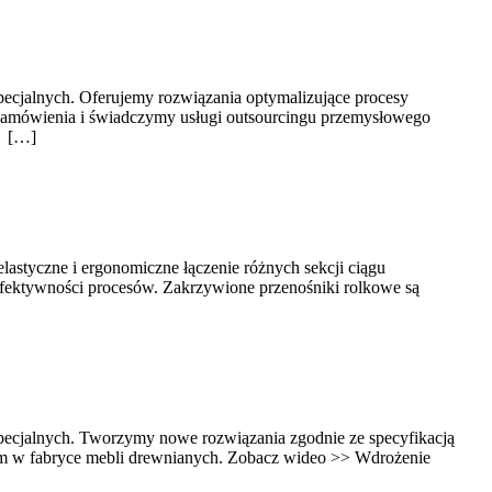
pecjalnych. Oferujemy rozwiązania optymalizujące procesy
zamówienia i świadczymy usługi outsourcingu przemysłowego
. […]
astyczne i ergonomiczne łączenie różnych sekcji ciągu
 efektywności procesów. Zakrzywione przenośniki rolkowe są
specjalnych. Tworzymy nowe rozwiązania zgodnie ze specyfikacją
żonym w fabryce mebli drewnianych. Zobacz wideo >> Wdrożenie