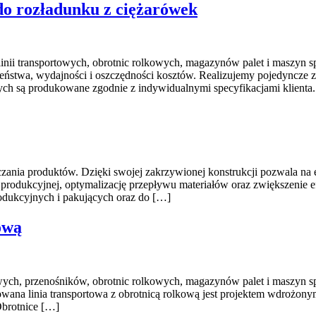
o rozładunku z ciężarówek
nii transportowych, obrotnic rolkowych, magazynów palet i maszyn s
eństwa, wydajności i oszczędności kosztów. Realizujemy pojedyncze 
nych są produkowane zgodnie z indywidualnymi specyfikacjami klienta
ania produktów. Dzięki swojej zakrzywionej konstrukcji pozwala na el
ni produkcyjnej, optymalizację przepływu materiałów oraz zwiększenie
rodukcyjnych i pakujących oraz do […]
ową
owych, przenośników, obrotnic rolkowych, magazynów palet i maszyn 
entowana linia transportowa z obrotnicą rolkową jest projektem wdro
Obrotnice […]