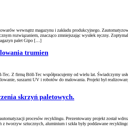
 towarów wewnątrz magazynu i zakładu produkcyjnego. Zautomatyzowa
znym rozwiązaniem, znacząco zmniejszając wysiłek ręczny. Zoptymali
Magazyn palet Gipo […]
alowania trumien
ll-Tec. Z firmą Böll-Tec współpracujemy od wielu lat. Świadczymy usłu
alowanie, suszarni UV i robotów do malowania. Projekt był realizowan
czenia skrzyń paletowych.
tomatyzacji procesów recyklingu. Prezentowany projekt został wdrożo
ch z tworzyw sztucznych, aluminium i szkła były poddawane recyklin