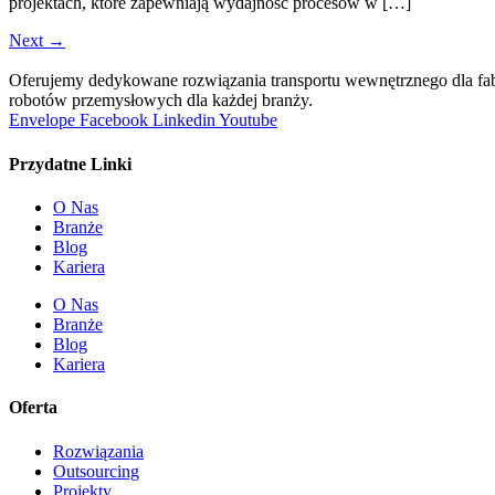
projektach, które zapewniają wydajność procesów w […]
Next
→
Oferujemy dedykowane rozwiązania transportu wewnętrznego dla fa
robotów przemysłowych dla każdej branży.
Envelope
Facebook
Linkedin
Youtube
Przydatne Linki
O Nas
Branże
Blog
Kariera
O Nas
Branże
Blog
Kariera
Oferta
Rozwiązania
Outsourcing
Projekty