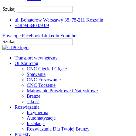
Szukaj
ul. Bohaterów Warszawy 35, 75-211 Koszalin
+48 94 340 09 09
Envelope
Facebook
Linkedin
Youtube
Szukaj
Transport wewnętrzny
Outsourcing
CNC Cięcie I Gięcie
Spawanie
CNC Frezowanie
CNC Toczenie
Malowanie Proszkowe i Natryskowe
Branże
Jakość
Rozwiązania
Inżyniernia
Automatyzacja
Instalacja
Rozwiązania Dla Twojej Branży
Projekty