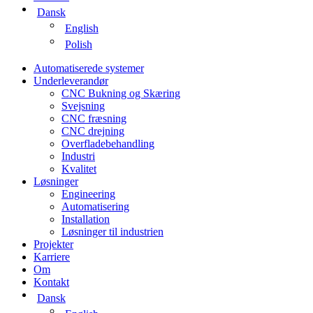
Dansk
English
Polish
Automatiserede systemer
Underleverandør
CNC Bukning og Skæring
Svejsning
CNC fræsning
CNC drejning
Overfladebehandling
Industri
Kvalitet
Løsninger
Engineering
Automatisering
Installation
Løsninger til industrien
Projekter
Karriere
Om
Kontakt
Dansk