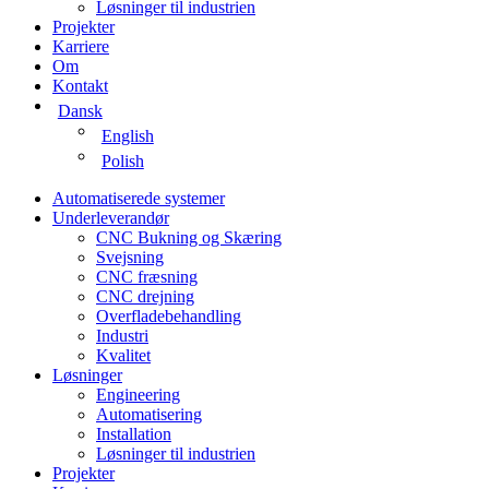
Løsninger til industrien
Projekter
Karriere
Om
Kontakt
Dansk
English
Polish
Automatiserede systemer
Underleverandør
CNC Bukning og Skæring
Svejsning
CNC fræsning
CNC drejning
Overfladebehandling
Industri
Kvalitet
Løsninger
Engineering
Automatisering
Installation
Løsninger til industrien
Projekter