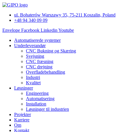
Videre
til
ul. Bohaterów Warszawy 35, 75-211 Koszalin, Poland
indhold
+48 94 340 09 09
Envelope
Facebook
Linkedin
Youtube
Automatiserede systemer
Underleverandør
CNC Bukning og Skæring
Svejsning
CNC fræsning
CNC drejning
Overfladebehandling
Industri
Kvalitet
Løsninger
Engineering
Automatisering
Installation
Løsninger til industrien
Projekter
Karriere
Om
Kontakt