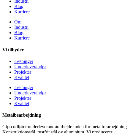
Industri
Blog
Karriere
Om
Industri
Blog
Karriere
Vi tilbyder
Løsninger
Underleverandør
Projekter
Kvalitet
Løsninger
Underleverandør
Projekter
Kvalitet
Metalbearbejdning
Gipo udfører underleverandørarbejde inden for metalforarbejdning.
Konstruktionsstål, rustfrit stål og aluminium. Vi producerer