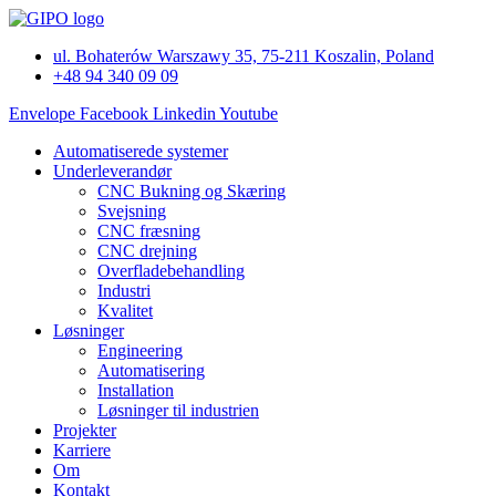
Videre
til
ul. Bohaterów Warszawy 35, 75-211 Koszalin, Poland
indhold
+48 94 340 09 09
Envelope
Facebook
Linkedin
Youtube
Automatiserede systemer
Underleverandør
CNC Bukning og Skæring
Svejsning
CNC fræsning
CNC drejning
Overfladebehandling
Industri
Kvalitet
Løsninger
Engineering
Automatisering
Installation
Løsninger til industrien
Projekter
Karriere
Om
Kontakt