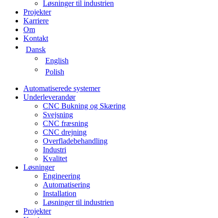
Løsninger til industrien
Projekter
Karriere
Om
Kontakt
Dansk
English
Polish
Automatiserede systemer
Underleverandør
CNC Bukning og Skæring
Svejsning
CNC fræsning
CNC drejning
Overfladebehandling
Industri
Kvalitet
Løsninger
Engineering
Automatisering
Installation
Løsninger til industrien
Projekter