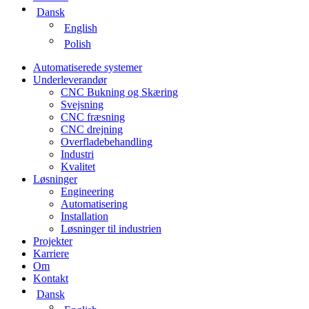
Dansk
English
Polish
Automatiserede systemer
Underleverandør
CNC Bukning og Skæring
Svejsning
CNC fræsning
CNC drejning
Overfladebehandling
Industri
Kvalitet
Løsninger
Engineering
Automatisering
Installation
Løsninger til industrien
Projekter
Karriere
Om
Kontakt
Dansk